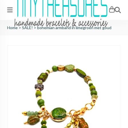
Zoeken
Home
>
SALE!
>
bohemian armband in limegroen met goud