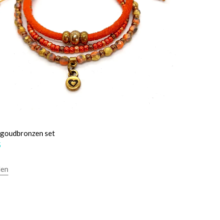
 goudbronzen set
5
len