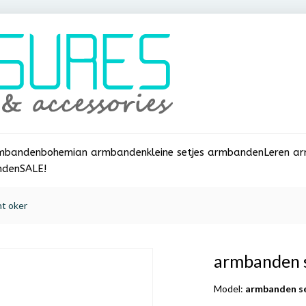
rmbanden
bohemian armbanden
kleine setjes armbanden
Leren a
nden
SALE!
ht oker
armbanden s
Model:
armbanden se