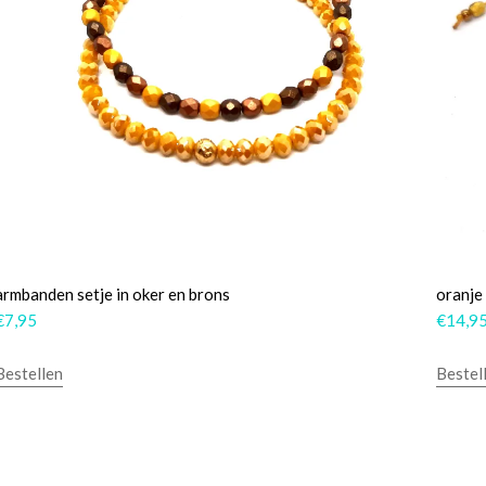
armbanden setje in oker en brons
oranje
€
7,95
€
14,9
Bestellen
Bestel