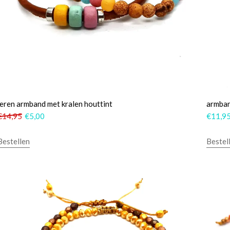
leren armband met kralen houttint
armban
€
14,95
€
5,00
€
11,9
Bestellen
Bestel