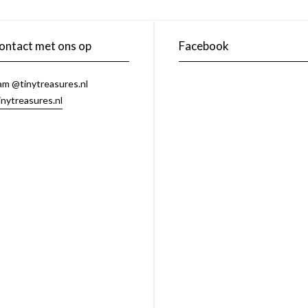
ntact met ons op
Facebook
am @tinytreasures.nl
inytreasures.nl