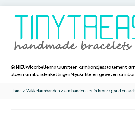
NIEUW!
oorbellen
natuursteen armbandjes
statement a
bloem armbanden
Kettingen
Miyuki tile en geweven armba
Home
>
Wikkelarmbanden
>
armbanden set in brons/ goud en zac