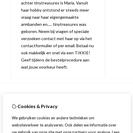
achter tinytreasures is Maria. Vanuit
haar hobby ontstond er steeds meer
vraag naar haar eigengemaakte
armbanden en..... tinytreasures was
geboren. Neem bij vragen of speciale
verzoeken contact met haar op via het
contactformulier of per email. Betaal nu
ook makkelijk en snel via een TIKKIE!
Geef tijdens de bestelprocedure aan
wat jouw voorkeur heeft.
Informatie
Cookies & Privacy
Over ons
Verzending
We gebruiken cookies en andere technieken om
websiteverkeer te analyseren. Ook delen we informatie over
uw gebruik van onze site met onze partners voor analyse.
Lees