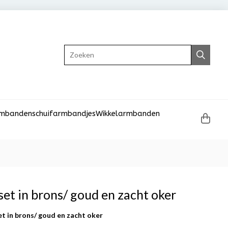
Zoeken
rmbanden
schuifarmbandjes
Wikkelarmbanden
et in brons/ goud en zacht oker
t in brons/ goud en zacht oker