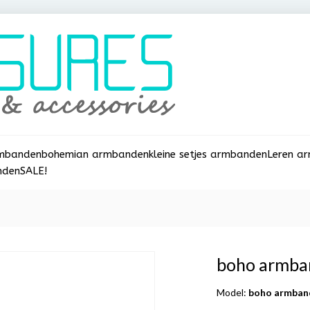
rmbanden
bohemian armbanden
kleine setjes armbanden
Leren a
nden
SALE!
boho armband
Model:
boho armband 