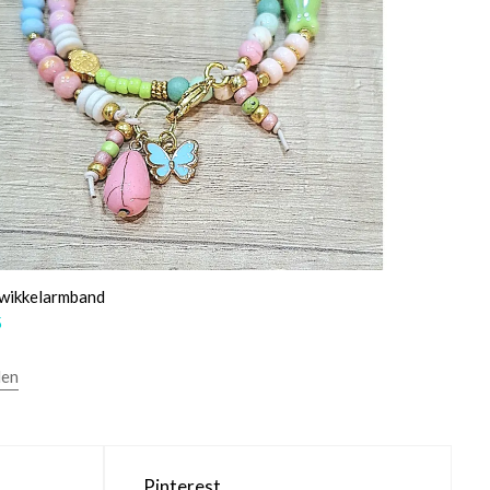
 wikkelarmband
5
len
Pinterest