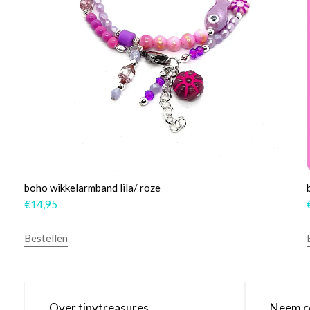
boho wikkelarmband lila/ roze
€
14,95
Bestellen
Over tinytreasures
Neem co