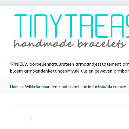
NIEUW!
oorbellen
natuursteen armbandjes
statement a
bloem armbanden
Kettingen
Miyuki tile en geweven armba
Home
>
Wikkelarmbanden
>
boho armband in fuchsia/ lila en roze