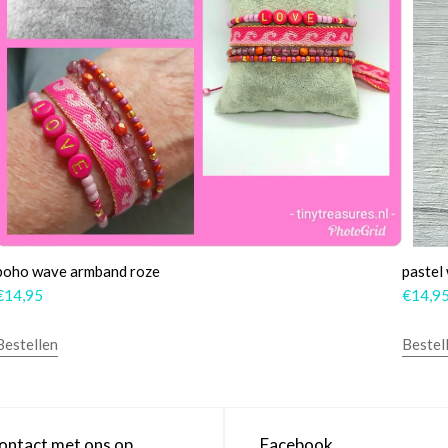
boho wave armband roze
pastel
€
14,95
€
14,9
Bestellen
Bestel
ntact met ons op
Facebook