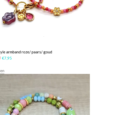
yle armband roze/ paars/ goud
5
€
7,95
len