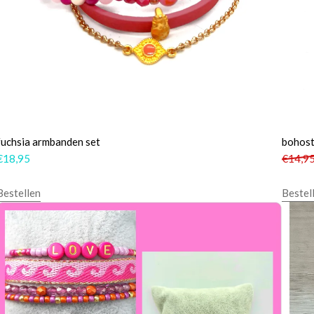
fuchsia armbanden set
bohost
€
18,95
€
14,9
Bestellen
Bestel