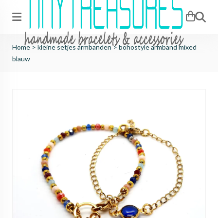
Zoeken
Home
>
kleine setjes armbanden
>
bohostyle armband mixed
blauw