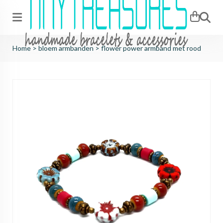
Zoeken
Home
>
bloem armbanden
>
flower power armband met rood