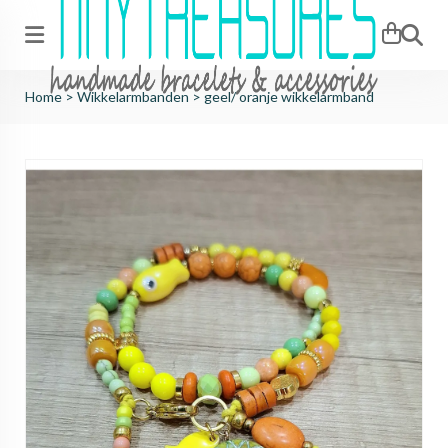
Zoeken
Home
>
Wikkelarmbanden
>
geel/ oranje wikkelarmband