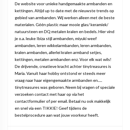
De website voor unieke handgemaakte armbanden en
kettingen. Altijd up to date met de nieuwste trends op
gebied van armbanden. Wij werken alleen met de beste
materialen. Géén plastic maar mooie glas/ keramiek/
natuursteen en DQ metalen kralen en bedels. Hier vind
je o.a. leuke Ibiza stijl armbanden, miyuki weef
armbanden, leren wikkelarmbanden, leren armbanden,
kralen armbanden, allerlei kralen armband setjes,
kettingen, metalen armbanden enz. Voor elk wat wils!
De drijvende, creatieve kracht achter tinytreasures is
Maria. Vanuit haar hobby ontstond er steeds meer
vraag naar haar eigengemaakte armbanden en.....
tinytreasures was geboren. Neem bij vragen of speciale
verzoeken contact met haar op via het
contactformulier of per email. Betaal nu ook makkelijk
en snel via een TIKKIE! Geef tijdens de
bestelprocedure aan wat jouw voorkeur heeft.