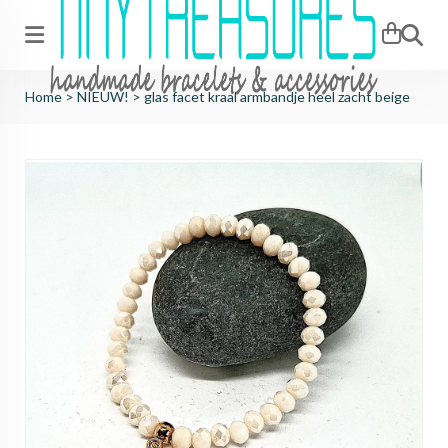
Zoeken
Home
>
NIEUW!
>
glas facet kraal armbandje heel zacht beige