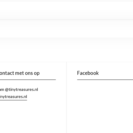
ntact met ons op
Facebook
am @tinytreasures.nl
inytreasures.nl