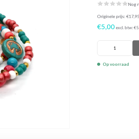
Nog n
Originele prijs:
€17,9
€5,00
excl. btw:
€5
Op voorraad