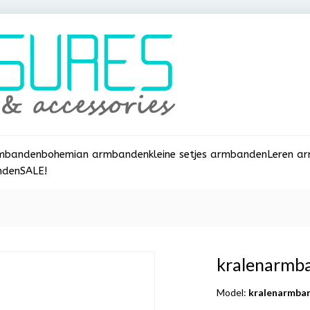
rmbanden
bohemian armbanden
kleine setjes armbanden
Leren a
nden
SALE!
kralenarmba
Model:
kralenarmban