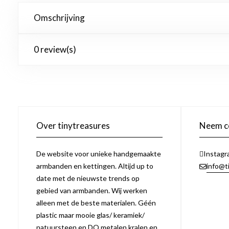
Omschrijving
0 review(s)
Over tinytreasures
Neem co
De website voor unieke handgemaakte
Instagr
armbanden en kettingen. Altijd up to
info@t
date met de nieuwste trends op
gebied van armbanden. Wij werken
alleen met de beste materialen. Géén
plastic maar mooie glas/ keramiek/
natuursteen en DQ metalen kralen en