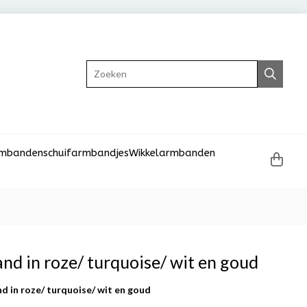
Zoeken
rmbanden
schuifarmbandjes
Wikkelarmbanden
nd in roze/ turquoise/ wit en goud
d in roze/ turquoise/ wit en goud