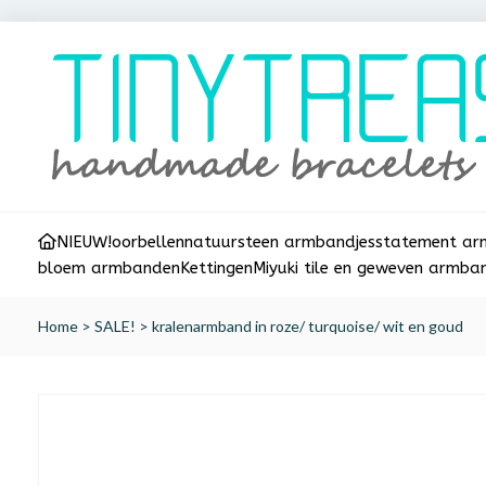
NIEUW!
oorbellen
natuursteen armbandjes
statement a
bloem armbanden
Kettingen
Miyuki tile en geweven armba
Home
>
SALE!
>
kralenarmband in roze/ turquoise/ wit en goud