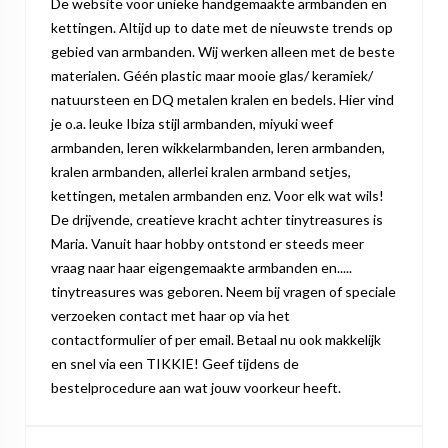
De website voor unieke handgemaakte armbanden en
kettingen. Altijd up to date met de nieuwste trends op
gebied van armbanden. Wij werken alleen met de beste
materialen. Géén plastic maar mooie glas/ keramiek/
natuursteen en DQ metalen kralen en bedels. Hier vind
je o.a. leuke Ibiza stijl armbanden, miyuki weef
armbanden, leren wikkelarmbanden, leren armbanden,
kralen armbanden, allerlei kralen armband setjes,
kettingen, metalen armbanden enz. Voor elk wat wils!
De drijvende, creatieve kracht achter tinytreasures is
Maria. Vanuit haar hobby ontstond er steeds meer
vraag naar haar eigengemaakte armbanden en.....
tinytreasures was geboren. Neem bij vragen of speciale
verzoeken contact met haar op via het
contactformulier of per email. Betaal nu ook makkelijk
en snel via een TIKKIE! Geef tijdens de
bestelprocedure aan wat jouw voorkeur heeft.