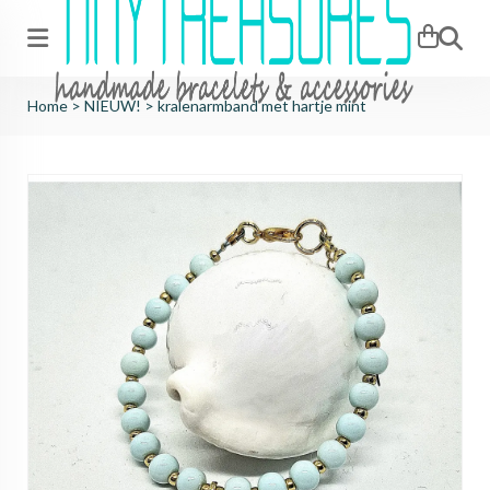
Zoeken
Home
>
NIEUW!
>
kralenarmband met hartje mint