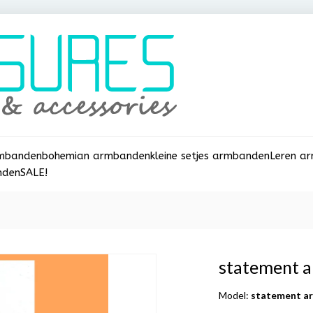
rmbanden
bohemian armbanden
kleine setjes armbanden
Leren a
nden
SALE!
statement 
Model:
statement a