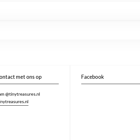
ntact met ons op
Facebook
am @tinytreasures.nl
inytreasures.nl