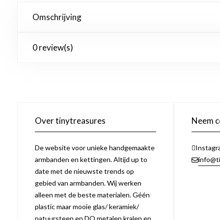
Omschrijving
0 review(s)
Over tinytreasures
Neem co
De website voor unieke handgemaakte
Instagr
armbanden en kettingen. Altijd up to
info@t
date met de nieuwste trends op
gebied van armbanden. Wij werken
alleen met de beste materialen. Géén
plastic maar mooie glas/ keramiek/
natuursteen en DQ metalen kralen en