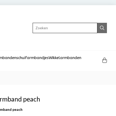
Zoeken
rmbanden
schuifarmbandjes
Wikkelarmbanden
armband peach
rmband peach