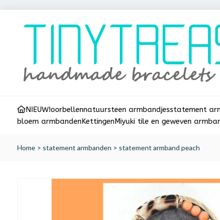
NIEUW!
oorbellen
natuursteen armbandjes
statement a
bloem armbanden
Kettingen
Miyuki tile en geweven armba
Home
>
statement armbanden
>
statement armband peach