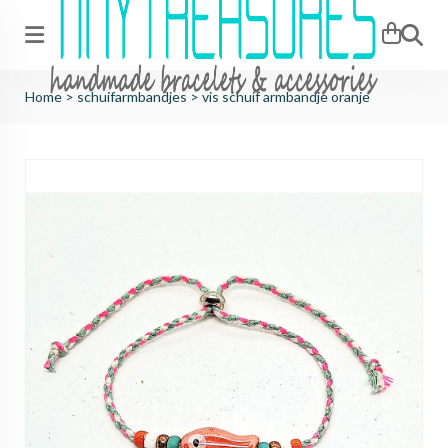
Zoeken
Home
>
schuifarmbandjes
>
vis schuif armbandje oranje