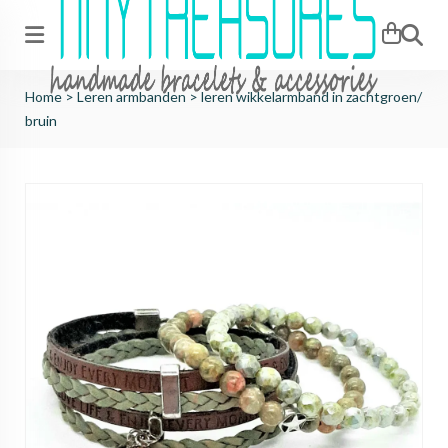
Zoeken
Home
>
Leren armbanden
>
leren wikkelarmband in zachtgroen/
bruin