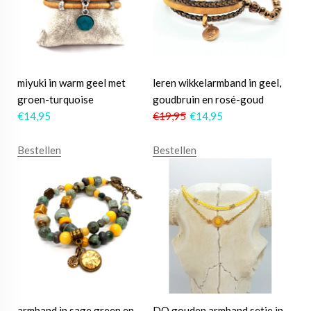
miyuki in warm geel met
leren wikkelarmband in geel,
groen-turquoise
goudbruin en rosé-goud
€
14,95
€
19,95
€
14,95
Bestellen
Bestellen
armband in sage green en
DQ gouden armband setje in