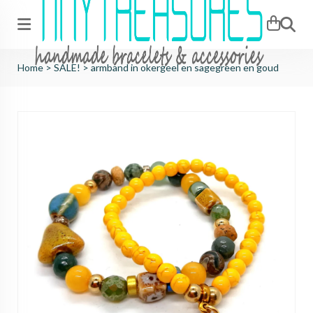
Zoeken
Home
>
SALE!
>
armband in okergeel en sagegreen en goud