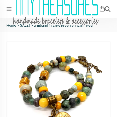
Zoeken
Home
>
SALE!
>
armband in sage green en warm geel