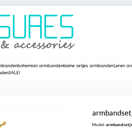
rmbanden
bohemian armbanden
kleine setjes armbanden
Leren a
nden
SALE!
armbandsetje
Model:
armbandsetje 