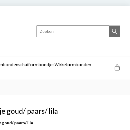
Zoeken
rmbanden
schuifarmbandjes
Wikkelarmbanden
 goud/ paars/ lila
goud/ paars/ lila