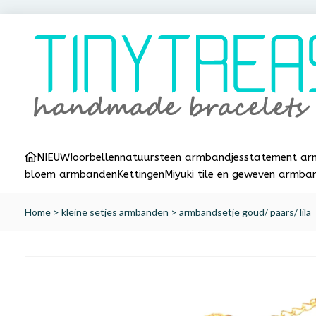
NIEUW!
oorbellen
natuursteen armbandjes
statement a
bloem armbanden
Kettingen
Miyuki tile en geweven armba
Home
>
kleine setjes armbanden
>
armbandsetje goud/ paars/ lila