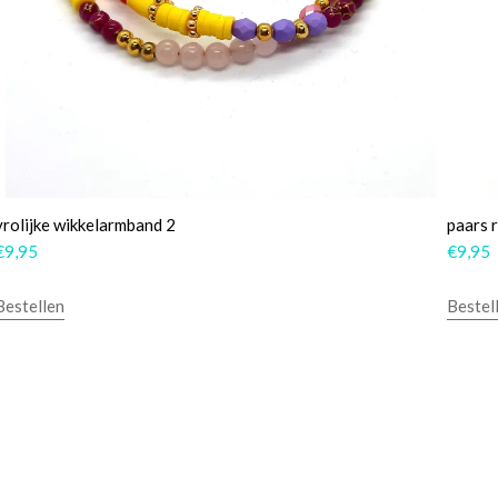
vrolijke wikkelarmband 2
paars 
€
9,95
€
9,95
Bestellen
Bestel