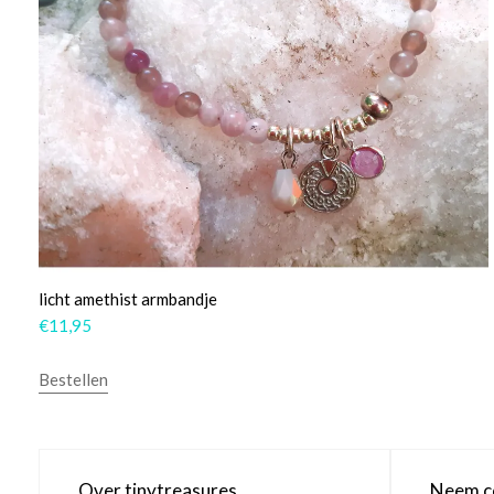
licht amethist armbandje
€
11,95
Bestellen
Over tinytreasures
Neem co