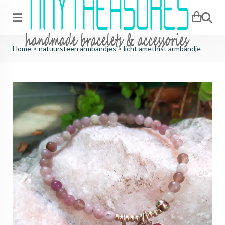
Zoeken
Home
>
natuursteen armbandjes
>
licht amethist armbandje