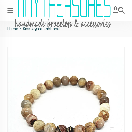
Zoeken
Home
>
8mm agaat armband