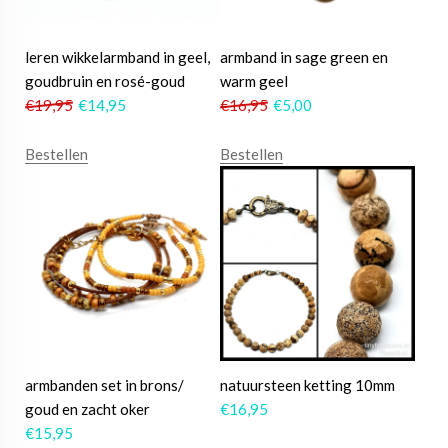
leren wikkelarmband in geel,
armband in sage green en
goudbruin en rosé-goud
warm geel
€
19,95
€
14,95
€
16,95
€
5,00
Bestellen
Bestellen
armbanden set in brons/
natuursteen ketting 10mm
goud en zacht oker
€
16,95
€
15,95